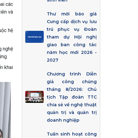
sinh viên
ai các
iên và
Thư mời báo giá
Cung cấp dịch vụ lưu
trú phục vụ Đoàn
uộc hệ
tham dự Hội nghị
giao ban công tác
g nghệ
năm học mới 2026 -
ững.
2027
n khai
Chương trình Diễn
giả công chúng
tháng 8/2026: Chủ
tịch Tập đoàn TTC
chia sẻ về nghệ thuật
quản trị và quản trị
doanh nghiệp
Tuần sinh hoạt công