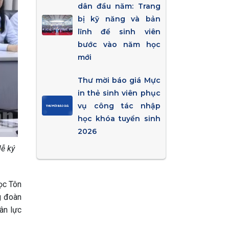
dân đầu năm: Trang
bị kỹ năng và bản
lĩnh để sinh viên
bước vào năm học
mới
Thư mời báo giá Mực
in thẻ sinh viên phục
vụ công tác nhập
học khóa tuyển sinh
2026
lễ ký
học Tôn
g đoàn
ân lực