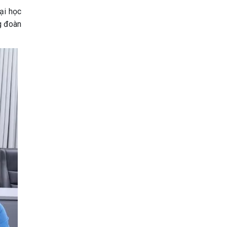
ại học
g đoàn