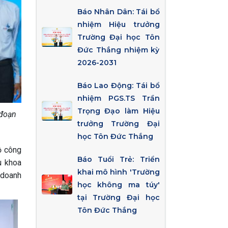
Báo Nhân Dân: Tái bổ
nhiệm Hiệu trưởng
Trường Đại học Tôn
Đức Thắng nhiệm kỳ
2026-2031
Báo Lao Động: Tái bổ
nhiệm PGS.TS Trần
Trọng Đạo làm Hiệu
 đoạn
trưởng Trường Đại
học Tôn Đức Thắng
ộ công
Báo Tuổi Trẻ: Triển
u khoa
khai mô hình 'Trường
 doanh
học không ma túy'
tại Trường Đại học
Tôn Đức Thắng