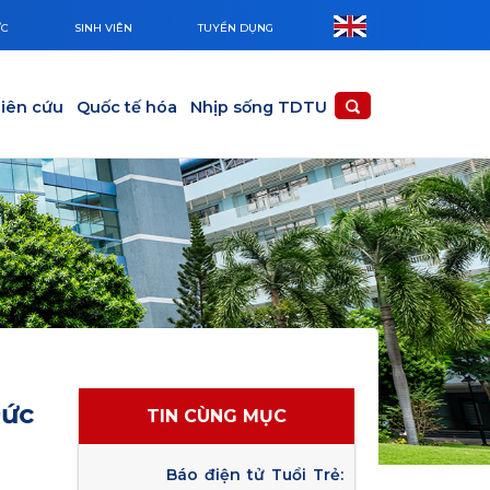
ỨC
SINH VIÊN
TUYỂN DỤNG
iên cứu
Quốc tế hóa
Nhịp sống TDTU
Đức
TIN CÙNG MỤC
Báo điện tử Tuổi Trẻ: