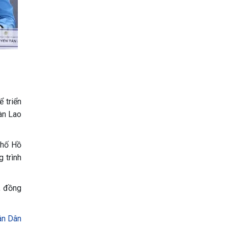
ể triển
àn Lao
phố Hồ
 trình
, đồng
ân Dân