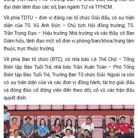
đại diện lãnh đạo các sở, ban ngành T.Ư và TP.HCM.
Về phía TDTU – đơn vị đăng cai tổ chức Giải đấu, có sự hiện
diện của TS. Vũ Anh Đức – Chủ tịch Hội đồng trường; TS.
Trần Trọng Đạo – Hiệu trưởng Nhà trường và các thầy cô Ban
Giám hiệu, lãnh đạo một số đơn vị phòng/ban/khoa/trung tâm
thuộc, trực thuộc trường.
Về phía Ban tổ chức (BTC), có nhà báo Lê Thế Chữ – Tổng
Biên tập Báo Tuổi Trẻ; nhà báo Trần Xuân Toàn – Phó Tổng
Biên tập Báo Tuổi Trẻ, Trưởng Ban Tổ chức Giải. Ngoài ra còn
có sự hiện diện của và các đơn vị đồng hành, tài trợ giải đấu
và đông đảo cổ động viên đến theo dõi, cỗ vũ các trận đấu
quyết định.