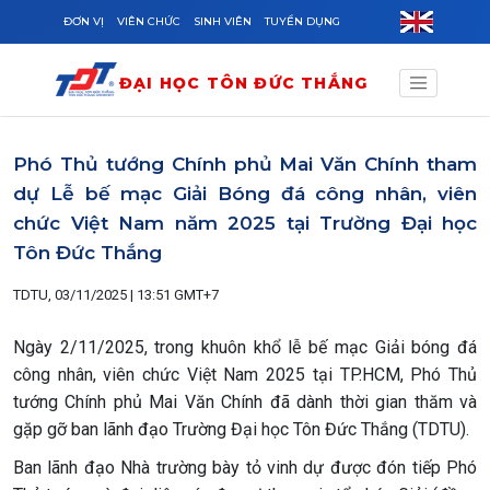
Skip to main content
ĐƠN VỊ
VIÊN CHỨC
SINH VIÊN
TUYỂN DỤNG
ĐẠI HỌC TÔN ĐỨC THẮNG
Phó Thủ tướng Chính phủ Mai Văn Chính tham
dự Lễ bế mạc Giải Bóng đá công nhân, viên
chức Việt Nam năm 2025 tại Trường Đại học
Tôn Đức Thắng
TDTU, 03/11/2025 | 13:51 GMT+7
Ngày 2/11/2025, trong khuôn khổ lễ bế mạc Giải bóng đá
công nhân, viên chức Việt Nam 2025 tại TP.HCM, Phó Thủ
tướng Chính phủ Mai Văn Chính đã dành thời gian thăm và
gặp gỡ ban lãnh đạo Trường Đại học Tôn Đức Thắng (TDTU).
Ban lãnh đạo Nhà trường bày tỏ vinh dự được đón tiếp Phó