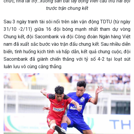
chức, nhà tài trợ…xuống sân bắt tay động viên cầu thủ hai đội
trước trận chung kết
Sau 3 ngày tranh tài sôi nổi trên sân vận động TDTU (từ ngày
31/10 -2/11) giữa 16 đội bóng mạnh nhất tham dự vòng
Chung kết, đội Sacombank và đội Công đoàn Ngân hàng Việt
nam đã xuất sắc bước vào trận đấu chung kết. Sau nhiều diễn
biến, tình huống kịch tính và hấp dẫn, kết quả chung cuộc, đội
Sacombank đã giành chiến thắng với tỷ số 4-2 tại loạt sút
luân lưu vô cùng căng thẳng.