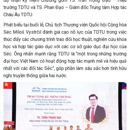
dự nhận kỷ niệm chương gồm TS. Trần Trọng Đạo – Hiệu
trưởng TDTU và TS. Phan Đạo – Giám đốc Trung tâm Hợp tác
Châu Âu TDTU.
Phát biểu tại buổi lễ, Chủ tịch Thượng viện Quốc hội Cộng hòa
Séc Miloš Vystrčil đánh giá cao nỗ lực của TDTU trong việc
thúc đẩy các chương trình trao đổi học thuật, nghiên cứu khoa
học và hợp tác giáo dục với các cơ sở giáo dục đại học của
Séc. Ông nhấn mạnh rằng TDTU là “một trong những trường
đại học Việt Nam có hoạt động hợp tác mạnh mẽ và hiệu quả
nhất với các đối tác Séc”, góp phần làm sâu sắc hơn tình hữu
nghị truyền thống giữa hai nước.