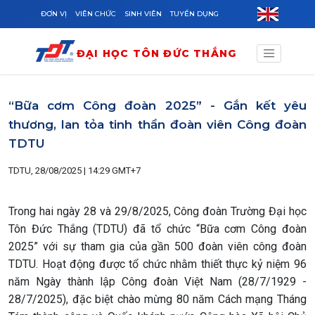
Skip to main content
ĐƠN VỊ
VIÊN CHỨC
SINH VIÊN
TUYỂN DỤNG
ĐẠI HỌC TÔN ĐỨC THẮNG
“Bữa cơm Công đoàn 2025” - Gắn kết yêu
thương, lan tỏa tinh thần đoàn viên Công đoàn
TDTU
TDTU, 28/08/2025 | 14:29 GMT+7
Trong hai ngày 28 và 29/8/2025, Công đoàn Trường Đại học
Tôn Đức Thắng (TDTU) đã tổ chức “Bữa cơm Công đoàn
2025” với sự tham gia của gần 500 đoàn viên công đoàn
TDTU. Hoạt động được tổ chức nhằm thiết thực kỷ niệm 96
năm Ngày thành lập Công đoàn Việt Nam (28/7/1929 -
28/7/2025), đặc biệt chào mừng 80 năm Cách mạng Tháng