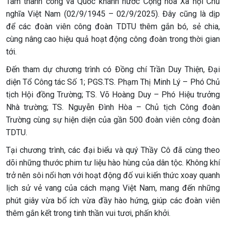
Tám thành công và Quốc khánh nước Cộng hòa Xã hội Chủ
nghĩa Việt Nam (02/9/1945 – 02/9/2025). Đây cũng là dịp
để các đoàn viên công đoàn TDTU thêm gắn bó, sẻ chia,
cùng nâng cao hiệu quả hoạt động công đoàn trong thời gian
tới.
Đến tham dự chương trình có Đồng chí Trần Duy Thiện, Đại
diện Tổ Công tác Số 1; PGS.TS. Phạm Thị Minh Lý – Phó Chủ
tịch Hội đồng Trường; TS. Võ Hoàng Duy – Phó Hiệu trưởng
Nhà trường; TS. Nguyễn Đình Hòa – Chủ tịch Công đoàn
Trường cùng sự hiện diện của gần 500 đoàn viên công đoàn
TDTU.
Tại chương trình, các đại biểu và quý Thầy Cô đã cùng theo
dõi những thước phim tư liệu hào hùng của dân tộc. Không khí
trở nên sôi nổi hơn với hoạt động đố vui kiến thức xoay quanh
lịch sử vẻ vang của cách mạng Việt Nam, mang đến những
phút giây vừa bổ ích vừa đầy hào hứng, giúp các đoàn viên
thêm gắn kết trong tinh thần vui tươi, phấn khởi.