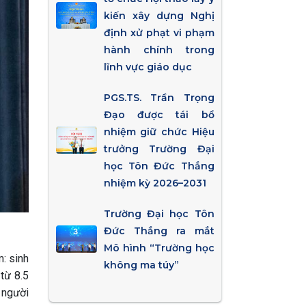
kiến xây dựng Nghị
định xử phạt vi phạm
hành chính trong
lĩnh vực giáo dục
PGS.TS. Trần Trọng
Đạo được tái bổ
nhiệm giữ chức Hiệu
trưởng Trường Đại
học Tôn Đức Thắng
nhiệm kỳ 2026–2031
Trường Đại học Tôn
Đức Thắng ra mắt
Mô hình “Trường học
: sinh
không ma túy”
 từ 8.5
à người