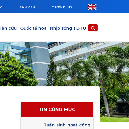
ỨC
SINH VIÊN
TUYỂN DỤNG
iên cứu
Quốc tế hóa
Nhịp sống TDTU
TIN CÙNG MỤC
Tuần sinh hoạt công