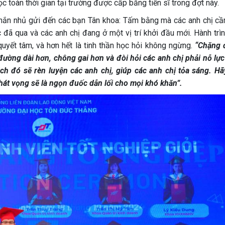
c toàn thời gian tại trường được cấp bằng tiến sĩ trong đợt này.
 nhắn nhủ gửi đến các bạn Tân khoa: Tấm bằng mà các anh chị cầ
đã qua và các anh chị đang ở một vị trí khởi đầu mới. Hành trìn
 quyết tâm, và hơn hết là tinh thần học hỏi không ngừng.
“Chặng 
đường dài hơn, chông gai hơn và đòi hỏi các anh chị phải nỗ lực
ch đó sẽ rèn luyện các anh chị, giúp các anh chị tỏa sáng. Hã
át vọng sẽ là ngọn đuốc dẫn lối cho mọi khó khăn”.