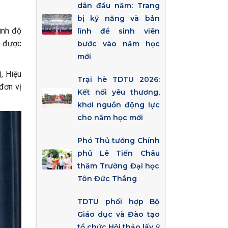
dân đầu năm: Trang
bị kỹ năng và bản
ình độ
lĩnh để sinh viên
c được
bước vào năm học
mới
, Hiệu
Trại hè TDTU 2026:
đơn vị
Kết nối yêu thương,
khơi nguồn động lực
cho năm học mới
Phó Thủ tướng Chính
phủ Lê Tiến Châu
thăm Trường Đại học
Tôn Đức Thắng
TDTU phối hợp Bộ
Giáo dục và Đào tạo
tổ chức Hội thảo lấy ý