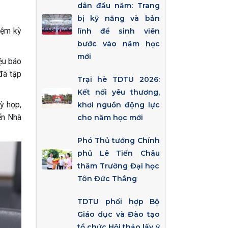
dân đầu năm: Trang
bị kỹ năng và bản
iệm kỳ
lĩnh để sinh viên
bước vào năm học
mới
ệu báo
đã tập
Trại hè TDTU 2026:
Kết nối yêu thương,
ỳ họp,
khơi nguồn động lực
ển Nhà
cho năm học mới
Phó Thủ tướng Chính
phủ Lê Tiến Châu
thăm Trường Đại học
Tôn Đức Thắng
TDTU phối hợp Bộ
Giáo dục và Đào tạo
tổ chức Hội thảo lấy ý