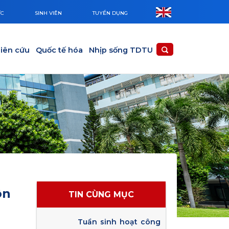
ỨC
SINH VIÊN
TUYỂN DỤNG
iên cứu
Quốc tế hóa
Nhịp sống TDTU
ôn
TIN CÙNG MỤC
Tuần sinh hoạt công