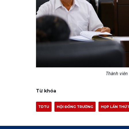
Thành viên 
Từ khóa
TDTU
HỘI ĐỒNG TRƯỜNG
HỌP LẦN THỨ 1