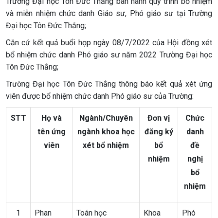
Trường Đại học Tôn Đức Thắng ban hành quy trình bổ nhiệm
và miễn nhiệm chức danh Giáo sư, Phó giáo sư tại Trường
Đại học Tôn Đức Thắng;
Căn cứ kết quả buổi họp ngày 08/7/2022 của Hội đồng xét
bổ nhiệm chức danh Phó giáo sư năm 2022 Trường Đại học
Tôn Đức Thắng;
Trường Đại học Tôn Đức Thắng thông báo kết quả xét ứng
viên được bổ nhiệm chức danh Phó giáo sư của Trường:
STT
Họ và
Ngành/Chuyên
Đơn vị
Chức
tên ứng
ngành khoa học
đăng ký
danh
viên
xét bổ nhiệm
bổ
đề
nhiệm
nghị
bổ
nhiệm
1
Phan
Toán học
Khoa
Phó