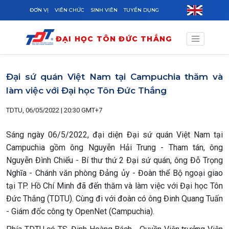
Skip to main content
ĐƠN VỊ
VIÊN CHỨC
SINH VIÊN
TUYỂN DỤNG
ĐẠI HỌC TÔN ĐỨC THẮNG
Đại sứ quán Việt Nam tại Campuchia thăm và
làm việc với Đại học Tôn Đức Thắng
TDTU, 06/05/2022 | 20:30 GMT+7
Sáng ngày 06/5/2022, đại diện Đại sứ quán Việt Nam tại
Campuchia gồm ông Nguyễn Hải Trung - Tham tán, ông
Nguyễn Đình Chiểu - Bí thư thứ 2 Đại sứ quán, ông Đỗ Trọng
Nghĩa - Chánh văn phòng Đảng ủy - Đoàn thể Bộ ngoại giao
tại TP. Hồ Chí Minh đã đến thăm và làm việc với Đại học Tôn
Đức Thắng (TDTU). Cùng đi với đoàn có ông Đinh Quang Tuấn
- Giám đốc công ty OpenNet (Campuchia).