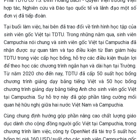
Phía TDTU có TS. Đinh Hoàng Bách - Quyền Viện trưởng Viện
hợp tác, Nghiên cứu và Đào tạo quốc tế và lãnh đạo một số
đơn vị đã tiếp đoàn.
Tại buổi làm việc, hai bên đã trao đổi về tình hình học tập của
sinh viên gốc Việt tại TDTU. Trong những năm qua, sinh viên
Campuchia nói chung và sinh viên gốc Việt tại Campuchia đã
nhận được sự quan tâm và tạo điều kiện từ Ban giám hiệu
TDTU trong việc cấp học bổng, hỗ trợ các điều kiện thuận lợi
để theo học các chương trình ngắn hạn và dài hạn tại Trường.
Từ năm 2020 cho đến nay, TDTU đã cấp 50 suất học bổng
chương trình giảng dạy bằng tiếng Việt và 50 học bổng
chương trình giảng dạy bằng tiếng Anh cho sinh viên gốc Việt
tại Campuchia. Sự hỗ trợ này đã góp phần tăng cường mối
quan hệ hữu nghị giữa hai nước Việt Nam và Campuchia.
Cùng chung định hướng góp phần nâng cao chất lượng giáo
dục dành cho cộng đồng người gốc Việt tại Campuchia, trong
chương trình làm việc, công ty OpenNet đã tài trợ 5 suất học
bổng trị giá 160 USD/suất cho các sinh viên Campuchia gốc