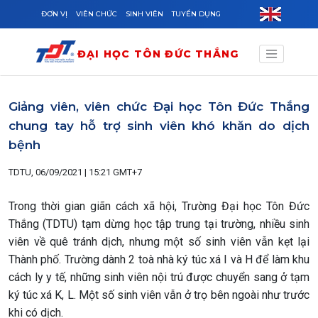
Skip to main content
ĐƠN VỊ
VIÊN CHỨC
SINH VIÊN
TUYỂN DỤNG
ĐẠI HỌC TÔN ĐỨC THẮNG
Giảng viên, viên chức Đại học Tôn Đức Thắng
chung tay hỗ trợ sinh viên khó khăn do dịch
bệnh
TDTU, 06/09/2021 | 15:21 GMT+7
Trong thời gian giãn cách xã hội, Trường Đại học Tôn Đức
Thắng (TDTU) tạm dừng học tập trung tại trường, nhiều sinh
viên về quê tránh dịch, nhưng một số sinh viên vẫn kẹt lại
Thành phố. Trường dành 2 toà nhà ký túc xá I và H để làm khu
cách ly y tế, những sinh viên nội trú được chuyển sang ở tạm
ký túc xá K, L. Một số sinh viên vẫn ở trọ bên ngoài như trước
khi có dịch.