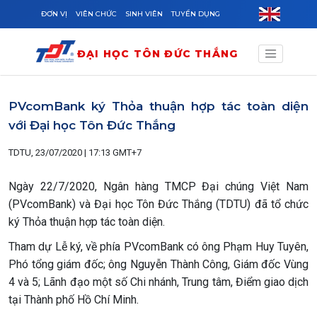
Skip to main content
ĐƠN VỊ
VIÊN CHỨC
SINH VIÊN
TUYỂN DỤNG
ĐẠI HỌC TÔN ĐỨC THẮNG
PVcomBank ký Thỏa thuận hợp tác toàn diện
với Đại học Tôn Đức Thắng
TDTU, 23/07/2020 | 17:13 GMT+7
Ngày 22/7/2020, Ngân hàng TMCP Đại chúng Việt Nam
(PVcomBank) và Đại học Tôn Đức Thắng (TDTU) đã tổ chức
ký Thỏa thuận hợp tác toàn diện.
Tham dự Lễ ký, về phía PVcomBank có ông Phạm Huy Tuyên,
Phó tổng giám đốc; ông Nguyễn Thành Công, Giám đốc Vùng
4 và 5; Lãnh đạo một số Chi nhánh, Trung tâm, Điểm giao dịch
tại Thành phố Hồ Chí Minh.