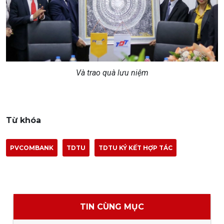
Và trao quà lưu niệm
Từ khóa
PVCOMBANK
TDTU
TDTU KÝ KẾT HỢP TÁC
TIN CÙNG MỤC