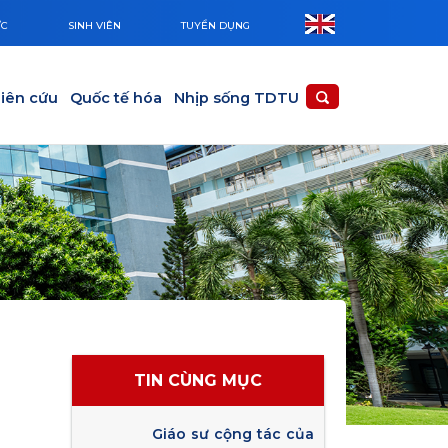
ỨC
SINH VIÊN
TUYỂN DỤNG
iên cứu
Quốc tế hóa
Nhịp sống TDTU
TIN CÙNG MỤC
Giáo sư cộng tác của