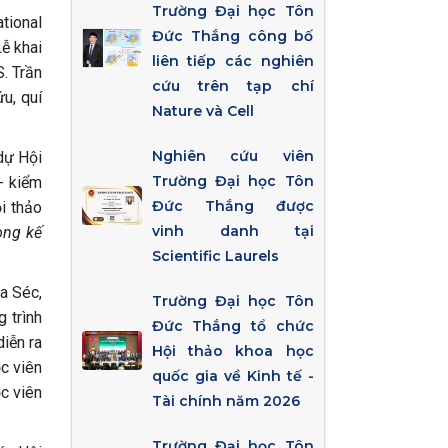
Trường Đại học Tôn
tional
Đức Thắng công bố
ễ khai
liên tiếp các nghiên
. Trần
cứu trên tạp chí
u, quí
Nature và Cell
Nghiên cứu viên
dự Hội
Trường Đại học Tôn
- kiểm
Đức Thắng được
ội thảo
vinh danh tại
rong kế
Scientific Laurels
a Séc,
Trường Đại học Tôn
 trình
Đức Thắng tổ chức
iễn ra
Hội thảo khoa học
c viên
quốc gia về Kinh tế -
c viên
Tài chính năm 2026
Trường Đại học Tôn