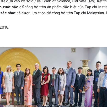
để đưa vào cơ sở dữ liệu Web of Science, Clarivate (Mỹ). Kết th
o xuất sắc
để công bố trên ấn phẩm đặc biệt của Tạp chí Instit
 sắc nhất
sẽ được lựa chọn để công bố trên Tạp chí Malaysian J
/2018.