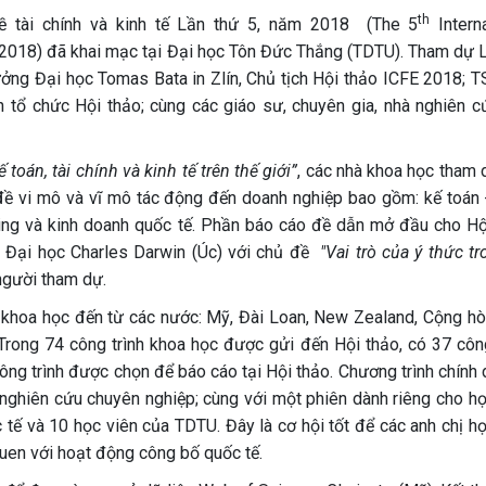
th
ề tài chính và kinh tế Lần thứ 5, năm 2018 (The 5
Interna
2018) đã khai mạc tại Đại học Tôn Đức Thắng (TDTU). Tham dự L
ởng Đại học Tomas Bata in Zlín, Chủ tịch Hội thảo ICFE 2018; TS
tổ chức Hội thảo; cùng các giáo sư, chuyên gia, nhà nghiên cứ
toán, tài chính và kinh tế trên thế giới”
, các nhà khoa học tham 
n đề vi mô và vĩ mô tác động đến doanh nghiệp bao gồm: kế toán 
rketing và kinh doanh quốc tế. Phần báo cáo đề dẫn mở đầu cho H
, Đại học Charles Darwin (Úc) với chủ đề
"Vai trò của ý thức t
người tham dự.
 khoa học đến từ các nước: Mỹ, Đài Loan, New Zealand, Cộng hò
 Trong 74 công trình khoa học được gửi đến Hội thảo, có 37 công
ng trình được chọn để báo cáo tại Hội thảo. Chương trình chính d
 nghiên cứu chuyên nghiệp; cùng với một phiên dành riêng cho họ
 tế và 10 học viên của TDTU. Đây là cơ hội tốt để các anh chị họ
quen với hoạt động công bố quốc tế.