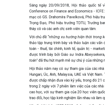
Sáng ngày 20/09/2018, Hội thảo quốc tế v
Conference on Finance and Economics - ICFE 
mạc có GS. Drahomíra Pavelková, Phó hiệu trư
Trọng Đạo, Phó hiệu trưởng TDTU, Trưởng ban 
thày cô và các anh chị sinh viên quan tâm.
Với chủ đề
“những xu hướng hiện thời trong kế 
thảo tập trung trình bày và thảo luận các vấ
toán - thuế, tài chính, kinh tế, quản trị - ma
được trình bày bởi Giáo sư Indra Abeysekera
toán"
đã thu hút mạnh mẽ sự chú ý của những 
Hội thảo năm nay có sự tham gia của các nhà
Hungari, Úc, Anh, Malaysia, UAE và Việt Nam.
được chấp nhận đưa vào kỷ yếu, trong đó 21 cô
trong 2 ngày với 7 phiên làm việc của các nhà
cao học, với sự tham gia của 20 học viên quốc
trao đổi, học tập kinh nghiệm lẫn nhau và làm 