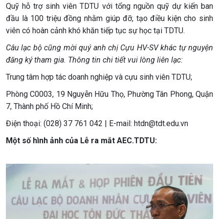
Quỹ hỗ trợ sinh viên TDTU với tổng nguồn quỹ dự kiến ban
đầu là 100 triệu đồng nhằm giúp đỡ, tạo điều kiện cho sinh
viên có hoàn cảnh khó khăn tiếp tục sự học tại TDTU.
Câu lạc bộ cũng mời quý anh chị Cựu HV-SV khác tự nguyện
đăng ký tham gia. Thông tin chi tiết vui lòng liên lạc:
Trung tâm hợp tác doanh nghiệp và cựu sinh viên TDTU;
Phòng C0003, 19 Nguyễn Hữu Thọ, Phường Tân Phong, Quận
7, Thành phố Hồ Chí Minh;
Điện thoại: (028) 37 761 042 | E-mail: htdn@tdt.edu.vn
Một số hình ảnh của Lễ ra mắt AEC.TDTU: