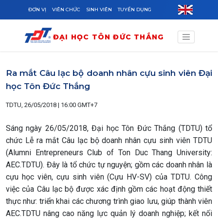
Skip to main content
ĐƠN VỊ
VIÊN CHỨC
SINH VIÊN
TUYỂN DỤNG
ĐẠI HỌC TÔN ĐỨC THẮNG
Ra mắt Câu lạc bộ doanh nhân cựu sinh viên Đại
học Tôn Đức Thắng
TDTU, 26/05/2018 | 16:00 GMT+7
Sáng ngày 26/05/2018, Đại học Tôn Đức Thắng (TDTU) tổ
chức Lễ ra mắt Câu lạc bộ doanh nhân cựu sinh viên TDTU
(Alumni Entrepreneurs Club of Ton Duc Thang University:
AEC.TDTU). Đây là tổ chức tự nguyện; gồm các doanh nhân là
cựu học viên, cựu sinh viên (Cựu HV-SV) của TDTU. Công
việc của Câu lạc bộ được xác định gồm các hoạt động thiết
thực như: triển khai các chương trình giao lưu, giúp thành viên
AEC.TDTU nâng cao năng lực quản lý doanh nghiệp; kết nối