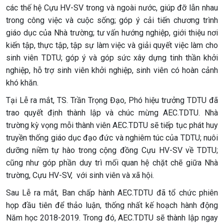
các thế hệ Cựu HV-SV trong và ngoài nước, giúp đỡ lẫn nhau
trong công việc và cuộc sống; góp ý cải tiến chương trình
giáo dục của Nhà trường; tư vấn hướng nghiệp, giới thiệu nơi
kiến tập, thực tập, tập sự làm việc và giải quyết việc làm cho
sinh viên TDTU; góp ý và góp sức xây dựng tinh thần khởi
nghiệp, hỗ trợ sinh viên khởi nghiệp, sinh viên có hoàn cảnh
khó khăn.
Tại Lễ ra mắt, TS. Trần Trọng Đạo, Phó hiệu trưởng TDTU đã
trao quyết định thành lập và chúc mừng AEC.TDTU. Nhà
trường kỳ vọng mỗi thành viên AEC.TDTU sẽ tiếp tục phát huy
truyền thống giáo dục đạo đức và nghiêm túc của TDTU; nuôi
dưỡng niềm tự hào trong cộng đồng Cựu HV-SV về TDTU;
cũng như góp phần duy trì mối quan hệ chặt chẽ giữa Nhà
trường, Cựu HV-SV, với sinh viên và xã hội.
Sau Lễ ra mắt, Ban chấp hành AEC.TDTU đã tổ chức phiên
họp đầu tiên để thảo luận, thống nhất kế hoạch hành động
Năm học 2018-2019. Trong đó, AEC.TDTU sẽ thành lập ngay