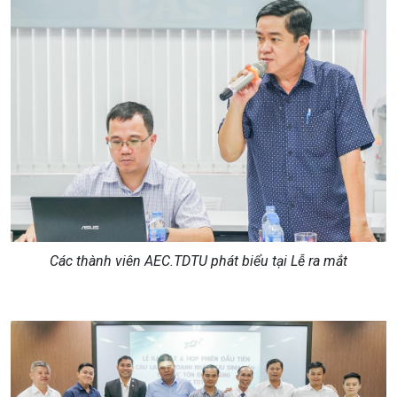
Các thành viên AEC.TDTU phát biểu tại Lễ ra mắt