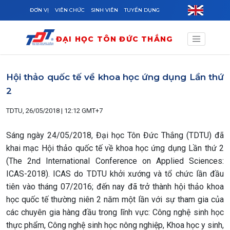
Skip to main content
ĐƠN VỊ
VIÊN CHỨC
SINH VIÊN
TUYỂN DỤNG
ĐẠI HỌC TÔN ĐỨC THẮNG
Hội thảo quốc tế về khoa học ứng dụng Lần thứ
2
TDTU, 26/05/2018 | 12:12 GMT+7
Sáng ngày 24/05/2018, Đại học Tôn Đức Thắng (TDTU) đã
khai mạc Hội thảo quốc tế về khoa học ứng dụng Lần thứ 2
(The 2nd International Conference on Applied Sciences:
ICAS-2018). ICAS do TDTU khởi xướng và tổ chức lần đầu
tiên vào tháng 07/2016; đến nay đã trở thành hội thảo khoa
học quốc tế thường niên 2 năm một lần với sự tham gia của
các chuyên gia hàng đầu trong lĩnh vực: Công nghệ sinh học
thực phẩm, Công nghệ sinh học nông nghiệp, Khoa học y sinh,