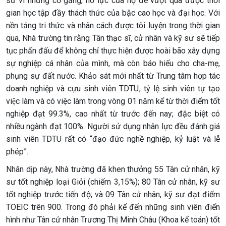
sư vì những cố gắng, nỗ lực của họ để vượt qua được thời
gian học tập đầy thách thức của bậc cao học và đại học. Với
nền tảng tri thức và nhân cách được tôi luyện trong thời gian
qua, Nhà trường tin rằng Tân thạc sĩ, cử nhân và kỹ sư sẽ tiếp
tục phấn đấu để không chỉ thực hiện được hoài bão xây dựng
sự nghiệp cá nhân của mình, mà còn báo hiếu cho cha-mẹ,
phụng sự đất nước. Khảo sát mới nhất từ Trung tâm hợp tác
doanh nghiệp và cựu sinh viên TDTU, tỷ lệ sinh viên tự tạo
việc làm và có việc làm trong vòng 01 năm kể từ thời điểm tốt
nghiệp đạt 99.3%, cao nhất từ trước đến nay; đặc biệt có
nhiều ngành đạt 100%. Người sử dụng nhân lực đều đánh giá
sinh viên TDTU rất có “đạo đức nghề nghiệp, kỷ luật và lễ
phép”.
Nhân dịp này, Nhà trường đã khen thưởng 55 Tân cử nhân, kỹ
sư tốt nghiệp loại Giỏi (chiếm 3,15%); 80 Tân cử nhân, kỹ sư
tốt nghiệp trước tiến độ; và 09 Tân cử nhân, kỹ sư đạt điểm
TOEIC trên 900. Trong đó phải kể đến những sinh viên điển
hình như Tân cử nhân Trương Thị Minh Châu (Khoa kế toán) tốt