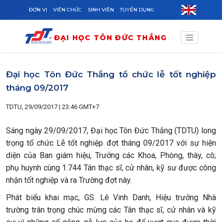
Skip to main content
ĐƠN VỊ
VIÊN CHỨC
SINH VIÊN
TUYỂN DỤNG
ĐẠI HỌC TÔN ĐỨC THẮNG
Đại học Tôn Đức Thắng tổ chức lễ tốt nghiệp
tháng 09/2017
TDTU, 29/09/2017 | 23:46 GMT+7
Sáng ngày 29/09/2017, Đại học Tôn Đức Thắng (TDTU) long
trọng tổ chức Lễ tốt nghiệp đợt tháng 09/2017 với sự hiện
diện của Ban giám hiệu, Trưởng các Khoa, Phòng, thày, cô;
phụ huynh cùng 1.744 Tân thạc sĩ, cử nhân, kỹ sư được công
nhận tốt nghiệp và ra Trường đợt này.
Phát biểu khai mạc, GS. Lê Vinh Danh, Hiệu trưởng Nhà
trường trân trọng chúc mừng các Tân thạc sĩ, cử nhân và kỹ