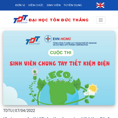
Skip to main content
ĐƠN VỊ
VIÊN CHỨC
SINH VIÊN
TUYỂN DỤNG
ĐẠI HỌC TÔN ĐỨC THẮNG
TDTU
|
07/04/2022