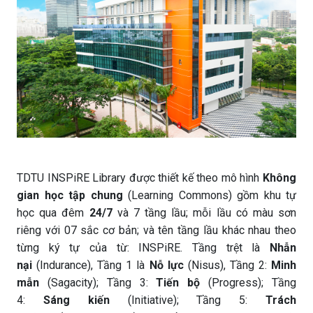
TDTU INSPiRE Library được thiết kế theo mô hình
Không
gian học tập chung
(Learning Commons) gồm khu tự
học qua đêm
24/7
và 7 tầng lầu; mỗi lầu có màu sơn
riêng với 07 sắc cơ bản; và tên tầng lầu khác nhau theo
từng ký tự của từ: INSPiRE. Tầng trệt là
Nhẫn
nại
(Indurance), Tầng 1 là
Nỗ lực
(Nisus), Tầng 2:
Minh
mẫn
(Sagacity); Tầng 3:
Tiến bộ
(Progress); Tầng
4:
Sáng kiến
(Initiative); Tầng 5:
Trách