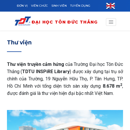
Skip to main content
ĐƠN VỊ
VIÊN CHỨC
SINH VIÊN
TUYỂN DỤNG
ĐẠI HỌC TÔN ĐỨC THẮNG
Thư viện
Thư viện truyền cảm hứng
của Trường Đại học Tôn Đức
Thắng (
TDTU INSPiRE Library
) được xây dựng tại trụ sở
chính của Trường, 19 Nguyễn Hữu Thọ, P. Tân Hưng, TP.
2
Hồ Chí Minh với tổng diện tích sàn xây dựng
8.678 m
,
được đánh giá là thư viện hiện đại bậc nhất Việt Nam.