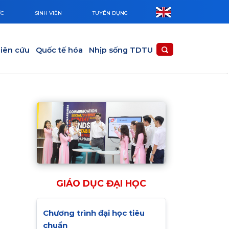
ỨC
SINH VIÊN
TUYỂN DỤNG
iên cứu
Quốc tế hóa
Nhịp sống TDTU
GIÁO DỤC ĐẠI HỌC
Chương trình đại học tiêu
chuẩn