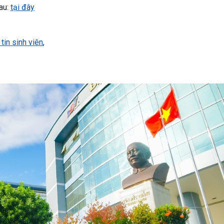
au:
tại đây
tin sinh viên
,