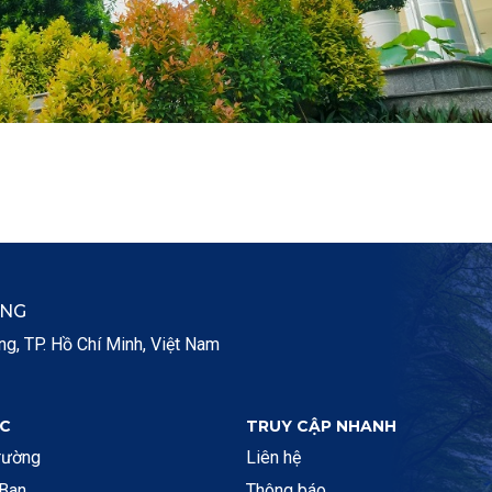
ẮNG
, TP. Hồ Chí Minh, Việt Nam
C
TRUY CẬP NHANH
rường
Liên hệ
 Ban
Thông báo