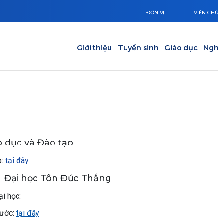
ĐƠN VỊ
VIÊN CH
Main navigation
Giới thiệu
Tuyển sinh
Giáo dục
Ngh
o dục và Đào tạo
o:
tại đây
g Đại học Tôn Đức Thắng
ại học:
rước:
tại đây