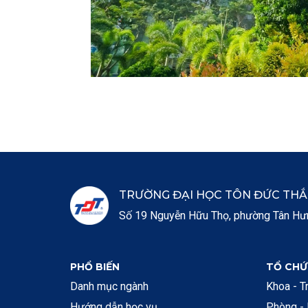
TRƯỜNG ĐẠI HỌC TÔN ĐỨC TH
Số 19 Nguyễn Hữu Thọ, phường Tân Hưng
PHỔ BIẾN
TỔ CHỨ
Danh mục ngành
Khoa - T
Hướng dẫn học vụ
Phòng -