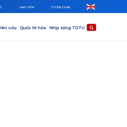
ỨC
SINH VIÊN
TUYỂN DỤNG
iên cứu
Quốc tế hóa
Nhịp sống TDTU