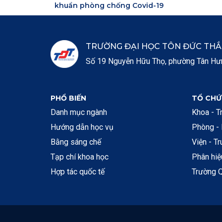
khuẩn phòng chống Covid-19
TRƯỜNG ĐẠI HỌC TÔN ĐỨC TH
Số 19 Nguyễn Hữu Thọ, phường Tân Hưng
PHỔ BIẾN
TỔ CHỨ
Danh mục ngành
Khoa - T
Hướng dẫn học vụ
Phòng -
Bằng sáng chế
Viện - T
Tạp chí khoa học
Phân hi
Hợp tác quốc tế
Trường Q