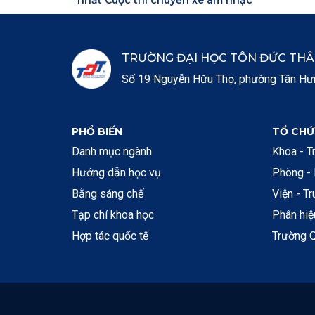
nhất Cuộc thi chuyến xe âm nhạc
TRƯỜNG ĐẠI HỌC TÔN ĐỨC TH
Số 19 Nguyễn Hữu Thọ, phường Tân Hưng
PHỔ BIẾN
TỔ CHỨ
Danh mục ngành
Khoa - T
Hướng dẫn học vụ
Phòng -
Bằng sáng chế
Viện - T
Tạp chí khoa học
Phân hi
Hợp tác quốc tế
Trường Q