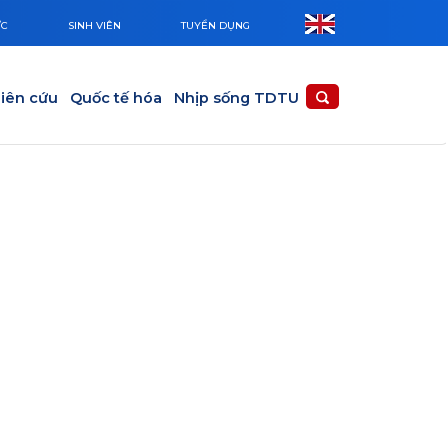
ỨC
SINH VIÊN
TUYỂN DỤNG
iên cứu
Quốc tế hóa
Nhịp sống TDTU