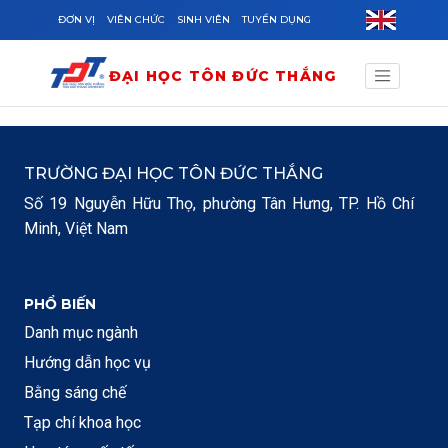
Skip to main content
ĐƠN VỊ
VIÊN CHỨC
SINH VIÊN
TUYỂN DỤNG
ĐẠI HỌC TÔN ĐỨC THẮNG
TRƯỜNG ĐẠI HỌC TÔN ĐỨC THẮNG
Số 19 Nguyễn Hữu Thọ, phường Tân Hưng, TP. Hồ Chí
Minh, Việt Nam
PHỔ BIẾN
Danh mục ngành
Hướng dẫn học vụ
Bằng sáng chế
Tạp chí khoa học