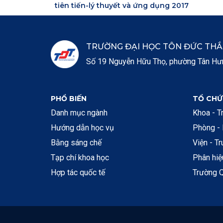
tiên tiến-lý thuyết và ứng dụng 2017
TRƯỜNG ĐẠI HỌC TÔN ĐỨC TH
Số 19 Nguyễn Hữu Thọ, phường Tân Hưng
PHỔ BIẾN
TỔ CHỨ
Danh mục ngành
Khoa - T
Hướng dẫn học vụ
Phòng -
Bằng sáng chế
Viện - T
Tạp chí khoa học
Phân hi
Hợp tác quốc tế
Trường Q