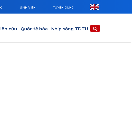
ỨC
SINH VIÊN
TUYỂN DỤNG
iên cứu
Quốc tế hóa
Nhịp sống TDTU