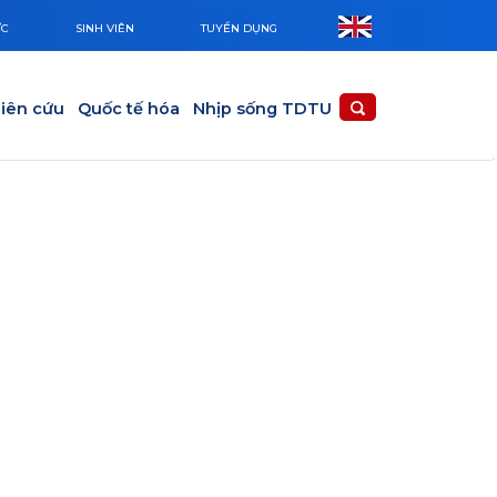
ỨC
SINH VIÊN
TUYỂN DỤNG
iên cứu
Quốc tế hóa
Nhịp sống TDTU