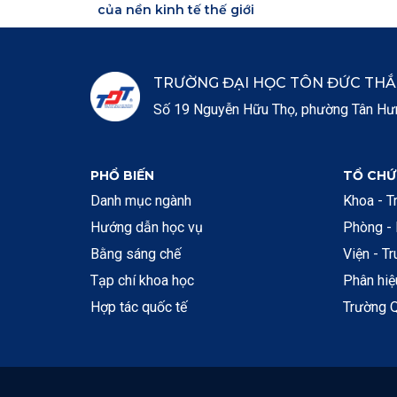
của nền kinh tế thế giới
TRƯỜNG ĐẠI HỌC TÔN ĐỨC TH
Số 19 Nguyễn Hữu Thọ, phường Tân Hưng
PHỔ BIẾN
TỔ CHỨ
Danh mục ngành
Khoa - T
Hướng dẫn học vụ
Phòng -
Bằng sáng chế
Viện - T
Tạp chí khoa học
Phân hi
Hợp tác quốc tế
Trường Q