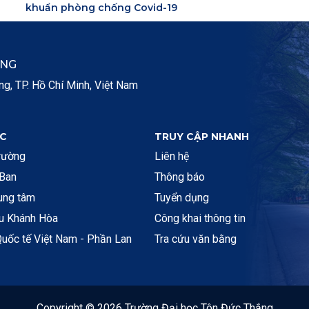
khuẩn phòng chống Covid-19
ẮNG
, TP. Hồ Chí Minh, Việt Nam
C
TRUY CẬP NHANH
rường
Liên hệ
 Ban
Thông báo
rung tâm
Tuyển dụng
ệu Khánh Hòa
Công khai thông tin
uốc tế Việt Nam - Phần Lan
Tra cứu văn bằng
Copyright © 2026 Trường Đại học Tôn Đức Thắng