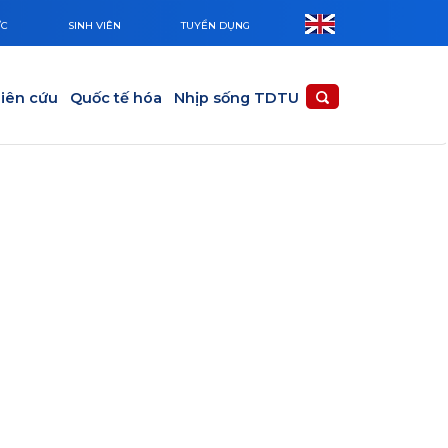
ỨC
SINH VIÊN
TUYỂN DỤNG
iên cứu
Quốc tế hóa
Nhịp sống TDTU