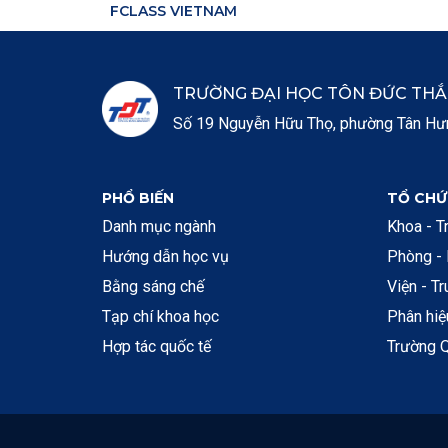
FCLASS VIETNAM
TRƯỜNG ĐẠI HỌC TÔN ĐỨC TH
Số 19 Nguyễn Hữu Thọ, phường Tân Hưng
PHỔ BIẾN
TỔ CHỨ
Danh mục ngành
Khoa - T
Hướng dẫn học vụ
Phòng -
Bằng sáng chế
Viện - T
Tạp chí khoa học
Phân hi
Hợp tác quốc tế
Trường Q