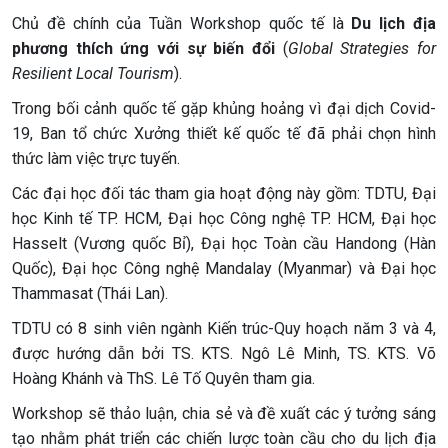
Chủ đề chính của Tuần Workshop quốc tế là
Du lịch địa
phương thích ứng với sự biến đổi
(
Global Strategies
f
or
Resilient Local Tourism
).
Trong bối cảnh quốc tế gặp khủng hoảng vì đại dịch Covid-
19, Ban tổ chức Xưởng thiết kế quốc tế đã phải chọn hình
thức làm việc trực tuyến.
Các đại học đối tác tham gia hoạt động này gồm: TDTU, Đại
học Kinh tế TP. HCM, Đại học Công nghệ TP. HCM, Đại học
Hasselt (Vương quốc Bỉ), Đại học Toàn cầu Handong (Hàn
Quốc), Đại học Công nghệ Mandalay (Myanmar) và Đại học
Thammasat (Thái Lan).
TDTU có 8 sinh viên ngành Kiến trúc-Quy hoạch năm 3 và 4,
được hướng dẫn bởi TS. KTS. Ngô Lê Minh, TS. KTS. Võ
Hoàng Khánh và ThS. Lê Tố Quyên tham gia.
Workshop sẽ thảo luận, chia sẻ và đề xuất các ý tưởng sáng
tạo nhằm phát triển các chiến lược toàn cầu cho du lịch địa