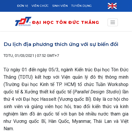
Skip to main content
ĐƠN VỊ
VIÊN CHỨC
SINH VIÊN
TUYỂN DỤNG
ĐẠI HỌC TÔN ĐỨC THẮNG
Du lịch địa phương thích ứng với sự biến đổi
TDTU, 01/03/2021 | 07:52 GMT+7
Từ ngày 01 đến ngày 05/3, ngành Kiến trúc Đại học Tôn Đức
Thắng (TDTU) kết hợp với Viện quản lý đô thị thông minh
(Trường Đại học Kinh tế TP. HCM) tổ chức Tuần Workshop
quốc tế & Xưởng thiết kế quốc tế (
Parallel Design Studio
) lần
thứ 4 với Đại học Hasselt (Vương quốc Bỉ). Đây là cơ hội cho
sinh viên và giảng viên học hỏi, trao đổi kiến thức và kinh
nghiệm làm đồ án quốc tế với bạn bè nhiều nước tham gia
như Vương quốc Bỉ, Hàn Quốc, Myanmar, Thái Lan và Việt
Nam.