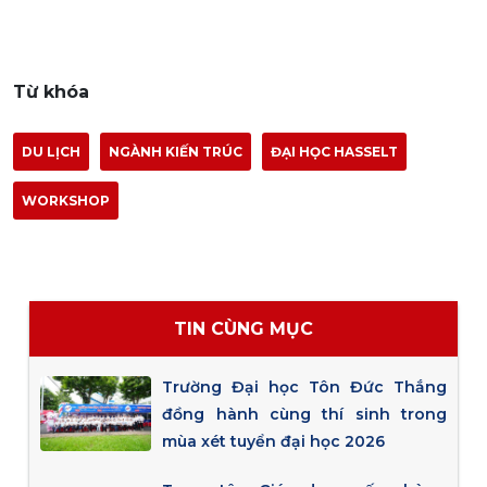
Từ khóa
DU LỊCH
NGÀNH KIẾN TRÚC
ĐẠI HỌC HASSELT
WORKSHOP
TIN CÙNG MỤC
Trường Đại học Tôn Đức Thắng
đồng hành cùng thí sinh trong
mùa xét tuyển đại học 2026