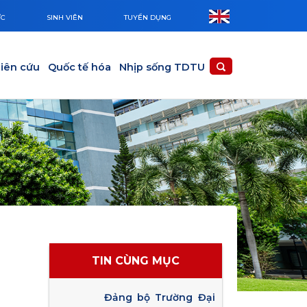
ỨC
SINH VIÊN
TUYỂN DỤNG
iên cứu
Quốc tế hóa
Nhịp sống TDTU
TIN CÙNG MỤC
Đảng bộ Trường Đại