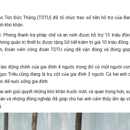
c Tôn Đức Thắng (TDTU) đã tổ chức trao số tiền hỗ trợ của Ba
nh khó khăn.
 Phòng thanh tra-pháp chế và an ninh được hỗ trợ 15 triệu đồn
òng quản trị thiết bị được tặng Sổ tiết kiệm trị giá 10 triệu đồng
oàn, Đoàn viên công đoàn TDTU cũng đã vận động và đóng gó
lao động chính của gia đình 4 người, trong đó có một người co
ọc Triều cũng đang là trụ cột của gia đình 3 người. Cả hai anh 
c để nuôi sống gia đình.
hai anh giải quyết những khó khăn trước mắt; và quan trọng hơn, 
oàn và những đồng nghiệp đã giúp cho hai anh cảm thấy ấm áp v
.