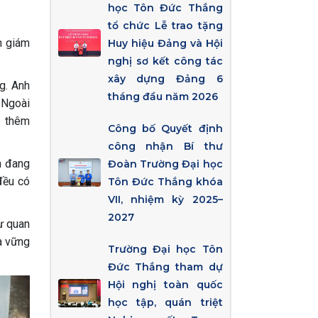
học Tôn Đức Thắng
tổ chức Lễ trao tặng
n giám
Huy hiệu Đảng và Hội
nghị sơ kết công tác
xây dựng Đảng 6
g. Anh
tháng đầu năm 2026
. Ngoài
p thêm
Công bố Quyết định
công nhận Bí thư
n đang
Đoàn Trường Đại học
đều có
Tôn Đức Thắng khóa
VII, nhiệm kỳ 2025–
2027
sự quan
à vững
Trường Đại học Tôn
Đức Thắng tham dự
Hội nghị toàn quốc
học tập, quán triệt