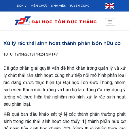
Skip to main content
ĐƠN VỊ
VIÊN CHỨC
SINH VIÊN
TUYỂN DỤNG
ĐẠI HỌC TÔN ĐỨC THẮNG
Xử lý rác thải sinh hoạt thành phân bón hữu cơ
TDTU, 19/04/2018 | 14:24 GMT+7
Để góp phần giải quyết vấn đề khó khăn trong quản lý và xử
lý chất thải rắn sinh hoạt, cũng như tiếp nối mô hình phân loại
rác đang được thực hiện tại Đại học Tôn Đức Thắng, nhóm
sinh viên Khoa môi trường và bảo hộ lao động đã xây dựng ý
tưởng và thực hiện thử nghiệm mô hình xử lý rác sinh hoạt
sau phân loại.
Kết quả ban đầu khảo sát tỷ lệ các thành phần thường phát
sinh trong rác thải sinh hoạt cho thấy:
1)
thành phần hữu cơ
dễ phân hủy sinh học chiếm 70% (gồm thực phẩm thừa, rác