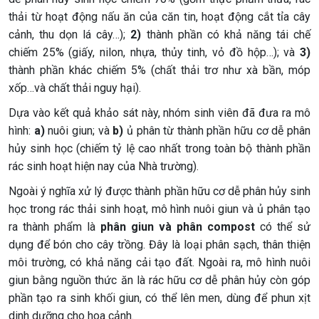
thải từ hoạt động nấu ăn của căn tin, hoạt động cắt tỉa cây
cảnh, thu dọn lá cây…);
2)
thành phần có khả năng tái chế
chiếm 25% (giấy, nilon, nhựa, thủy tinh, vỏ đồ hộp…); và
3)
thành phần khác chiếm 5% (chất thải trơ như xà bần, móp
xốp…và chất thải nguy hại).
Dựa vào kết quả khảo sát này, nhóm sinh viên đã đưa ra mô
hình:
a)
nuôi giun; và
b)
ủ phân từ thành phần hữu cơ dễ phân
hủy sinh học (chiếm tỷ lệ cao nhất trong toàn bộ thành phần
rác sinh hoạt hiện nay của Nhà trường).
Ngoài ý nghĩa xử lý được thành phần hữu cơ dễ phân hủy sinh
học trong rác thải sinh hoạt, mô hình nuôi giun và ủ phân tạo
ra thành phẩm là
phân giun và phân compost
có thể sử
dụng để bón cho cây trồng. Đây là loại phân sạch, thân thiện
môi trường, có khả năng cải tạo đất. Ngoài ra, mô hình nuôi
giun bằng nguồn thức ăn là rác hữu cơ dễ phân hủy còn góp
phần tạo ra sinh khối giun, có thể lên men, dùng để phun xịt
dinh dưỡng cho hoa cảnh.