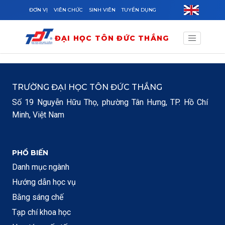
Skip to main content
ĐƠN VỊ
VIÊN CHỨC
SINH VIÊN
TUYỂN DỤNG
ĐẠI HỌC TÔN ĐỨC THẮNG
TRƯỜNG ĐẠI HỌC TÔN ĐỨC THẮNG
Số 19 Nguyễn Hữu Thọ, phường Tân Hưng, TP. Hồ Chí
Minh, Việt Nam
PHỔ BIẾN
Danh mục ngành
Hướng dẫn học vụ
Bằng sáng chế
Tạp chí khoa học