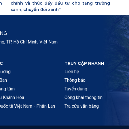
h
chính và thúc đẩy đầu tư cho tăng trưởng
xanh, chuyển đổi xanh”
ẮNG
, TP. Hồ Chí Minh, Việt Nam
C
TRUY CẬP NHANH
rường
Liên hệ
 Ban
Thông báo
rung tâm
Tuyển dụng
ệu Khánh Hòa
Công khai thông tin
uốc tế Việt Nam - Phần Lan
Tra cứu văn bằng