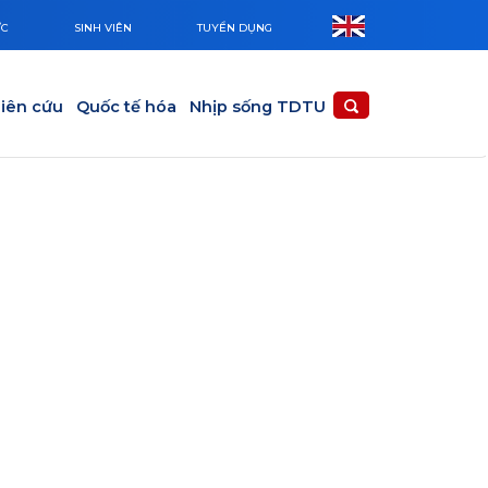
ỨC
SINH VIÊN
TUYỂN DỤNG
iên cứu
Quốc tế hóa
Nhịp sống TDTU