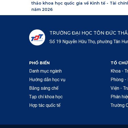
thảo khoa học quốc gia về Kinh tế - Tài chín
năm 2026
TRƯỜNG ĐẠI HỌC TÔN ĐỨC TH
Số 19 Nguyễn Hữu Thọ, phường Tân Hưng
PHỔ BIẾN
TỔ CHỨ
Danh mục ngành
Khoa - T
Hướng dẫn học vụ
Phòng -
Bằng sáng chế
Viện - T
Tạp chí khoa học
Phân hi
Hợp tác quốc tế
Trường Q