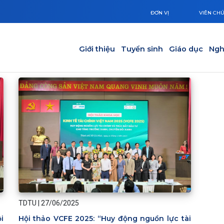
ĐƠN VỊ
VIÊN CH
Main navigation
Giới thiệu
Tuyển sinh
Giáo dục
Ngh
TDTU
|
27/06/2025
i
Hội thảo VCFE 2025: “Huy động nguồn lực tài