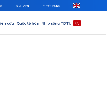
ỨC
SINH VIÊN
TUYỂN DỤNG
iên cứu
Quốc tế hóa
Nhịp sống TDTU