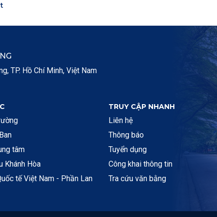
t
ẮNG
, TP. Hồ Chí Minh, Việt Nam
C
TRUY CẬP NHANH
rường
Liên hệ
 Ban
Thông báo
rung tâm
Tuyển dụng
ệu Khánh Hòa
Công khai thông tin
uốc tế Việt Nam - Phần Lan
Tra cứu văn bằng