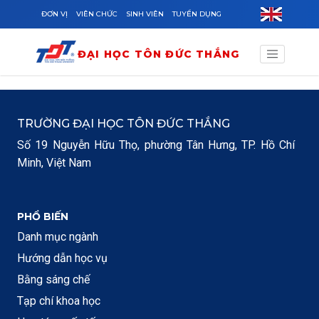
Skip to main content
ĐƠN VỊ
VIÊN CHỨC
SINH VIÊN
TUYỂN DỤNG
ĐẠI HỌC TÔN ĐỨC THẮNG
TRƯỜNG ĐẠI HỌC TÔN ĐỨC THẮNG
Số 19 Nguyễn Hữu Thọ, phường Tân Hưng, TP. Hồ Chí
Minh, Việt Nam
PHỔ BIẾN
Danh mục ngành
Hướng dẫn học vụ
Bằng sáng chế
Tạp chí khoa học