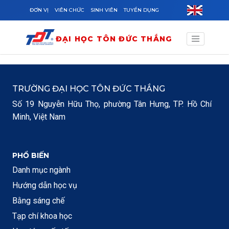
Skip to main content
ĐƠN VỊ
VIÊN CHỨC
SINH VIÊN
TUYỂN DỤNG
ĐẠI HỌC TÔN ĐỨC THẮNG
TRƯỜNG ĐẠI HỌC TÔN ĐỨC THẮNG
Số 19 Nguyễn Hữu Thọ, phường Tân Hưng, TP. Hồ Chí
Minh, Việt Nam
PHỔ BIẾN
Danh mục ngành
Hướng dẫn học vụ
Bằng sáng chế
Tạp chí khoa học