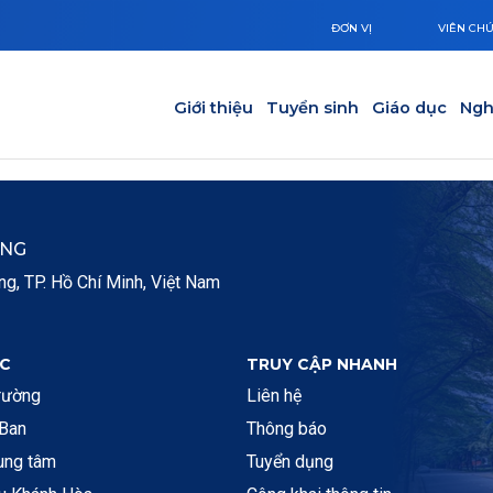
ĐƠN VỊ
VIÊN CH
Main navigation
Giới thiệu
Tuyển sinh
Giáo dục
Ngh
ẮNG
, TP. Hồ Chí Minh, Việt Nam
C
TRUY CẬP NHANH
rường
Liên hệ
 Ban
Thông báo
rung tâm
Tuyển dụng