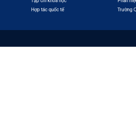
Tạp chí khoa học
Phân hi
Hợp tác quốc tế
Trường Q