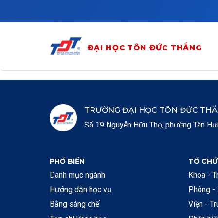
Skip to main content
ĐẠI HỌC TÔN ĐỨC THẮNG
TRƯỜNG ĐẠI HỌC TÔN ĐỨC TH
Số 19 Nguyễn Hữu Thọ, phường Tân Hưng
PHỔ BIẾN
TỔ CHỨ
Danh mục ngành
Khoa - T
Hướng dẫn học vụ
Phòng -
Bằng sáng chế
Viện - T