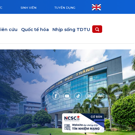
ỨC
SINH VIÊN
TUYỂN DỤNG
iên cứu
Quốc tế hóa
Nhịp sống TDTU