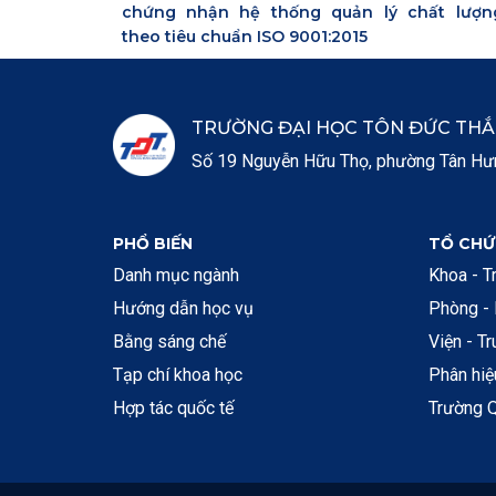
chứng nhận hệ thống quản lý chất lượn
theo tiêu chuẩn ISO 9001:2015
TRƯỜNG ĐẠI HỌC TÔN ĐỨC TH
Số 19 Nguyễn Hữu Thọ, phường Tân Hưng
PHỔ BIẾN
TỔ CHỨ
Danh mục ngành
Khoa - T
Hướng dẫn học vụ
Phòng -
Bằng sáng chế
Viện - T
Tạp chí khoa học
Phân hi
Hợp tác quốc tế
Trường Q