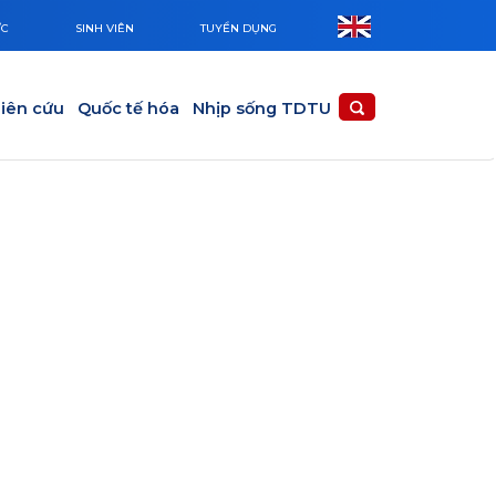
ỨC
SINH VIÊN
TUYỂN DỤNG
iên cứu
Quốc tế hóa
Nhịp sống TDTU