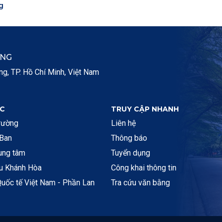
g
ẮNG
, TP. Hồ Chí Minh, Việt Nam
C
TRUY CẬP NHANH
rường
Liên hệ
 Ban
Thông báo
rung tâm
Tuyển dụng
ệu Khánh Hòa
Công khai thông tin
uốc tế Việt Nam - Phần Lan
Tra cứu văn bằng