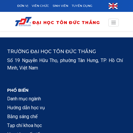
Skip to main content
ĐƠN VỊ
VIÊN CHỨC
SINH VIÊN
TUYỂN DỤNG
ĐẠI HỌC TÔN ĐỨC THẮNG
TRƯỜNG ĐẠI HỌC TÔN ĐỨC THẮNG
Số 19 Nguyễn Hữu Thọ, phường Tân Hưng, TP. Hồ Chí
Minh, Việt Nam
PHỔ BIẾN
Danh mục ngành
Hướng dẫn học vụ
Bằng sáng chế
Tạp chí khoa học