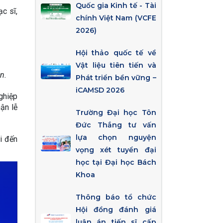
Quốc gia Kinh tế - Tài
c sĩ, 
chính Việt Nam (VCFE
2026)
Hội thảo quốc tế về
Vật liệu tiên tiến và
n.
Phát triển bền vững –
iCAMSD 2026
ghiệp 
ận lễ 
Trường Đại học Tôn
Đức Thắng tư vấn
lựa chọn nguyện
i đến 
vọng xét tuyển đại
học tại Đại học Bách
Khoa
Thông báo tổ chức
Hội đồng đánh giá
luận án tiến sĩ cấp