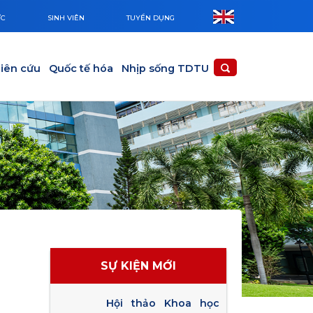
ỨC
SINH VIÊN
TUYỂN DỤNG
iên cứu
Quốc tế hóa
Nhịp sống TDTU
SỰ KIỆN MỚI
Hội thảo Khoa học