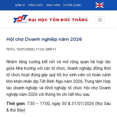
Skip to main content
ĐƠN VỊ
VIÊN CHỨC
SINH VIÊN
TUYỂN DỤNG
ĐẠI HỌC TÔN ĐỨC THẮNG
Hội chợ Doanh nghiệp năm 2026
TDTU, 15/01/2026 | 11:23, GMT+7
Nhằm tăng cường kết nối và mở rộng quan hệ hợp tác
giữa Nhà trường với các tổ chức, doanh nghiệp; đồng thời
tổ chức hoạt động gây quỹ hỗ trợ sinh viên có hoàn cảnh
khó khăn nhân dịp Tết Bính Ngọ năm 2026, Trung tâm Hợp
tác doanh nghiệp và Khởi nghiệp tổ chức Hội chợ Doanh
nghiệp năm 2026 với thông tin chi tiết như sau:
Thời gian:
7:30 – 17:00, ngày 30 & 31/01/2026 (thứ Sáu
& thứ Bảy)