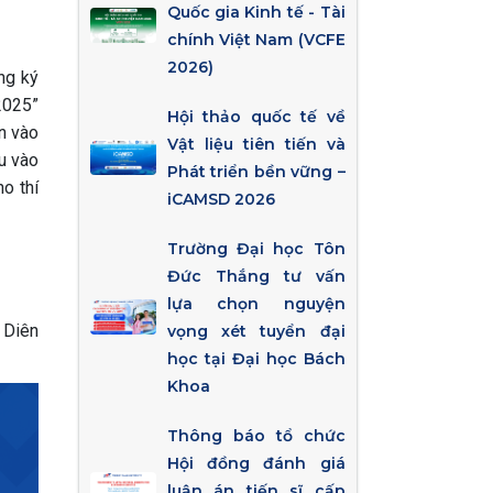
Quốc gia Kinh tế - Tài
chính Việt Nam (VCFE
2026)
ng ký
2025”
Hội thảo quốc tế về
n vào
Vật liệu tiên tiến và
u vào
Phát triển bền vững –
ho thí
iCAMSD 2026
Trường Đại học Tôn
Đức Thắng tư vấn
lựa chọn nguyện
 Diên
vọng xét tuyển đại
học tại Đại học Bách
Khoa
Thông báo tổ chức
Hội đồng đánh giá
luận án tiến sĩ cấp