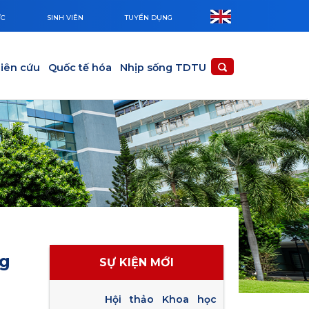
ỨC
SINH VIÊN
TUYỂN DỤNG
iên cứu
Quốc tế hóa
Nhịp sống TDTU
ng
SỰ KIỆN MỚI
Hội thảo Khoa học