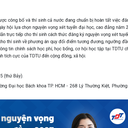
ược công bố và thí sinh cả nước đang chuẩn bị hoàn tất việc đă
gày hội lựa chọn nguyện vọng xét tuyển đại học, cao đẳng năm 
ẫn trực tiếp cho thí sinh cách thức đăng ký nguyện vọng xét tuyể
 cho thí sinh về phương án quy đổi điểm tương đương, ngưỡng đầ
thông tin chính sách học phí, học bổng, cơ hội học tập tại TDTU c
nh tích cực của TDTU đến cộng đồng, xã hội.
 (thứ Bảy).
ờng Đại học Bách khoa TP. HCM - 268 Lý Thường Kiệt, Phường