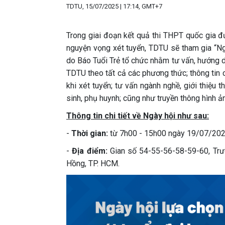
TDTU, 15/07/2025 | 17:14, GMT+7
Trong giai đoạn kết quả thi THPT quốc gia đ
nguyện vọng xét tuyển, TDTU sẽ tham gia “N
do Báo Tuổi Trẻ tổ chức nhằm tư vấn, hướng d
TDTU theo tất cả các phương thức; thông tin
khi xét tuyển; tư vấn ngành nghề, giới thiệu 
sinh, phụ huynh; cũng như truyền thông hình ả
Thông tin chi tiết về Ngày hội như sau:
-
Thời gian:
từ 7h00 - 15h00 ngày 19/07/2025
-
Địa điểm:
Gian số 54-55-56-58-59-60, Trư
Hồng, TP. HCM.