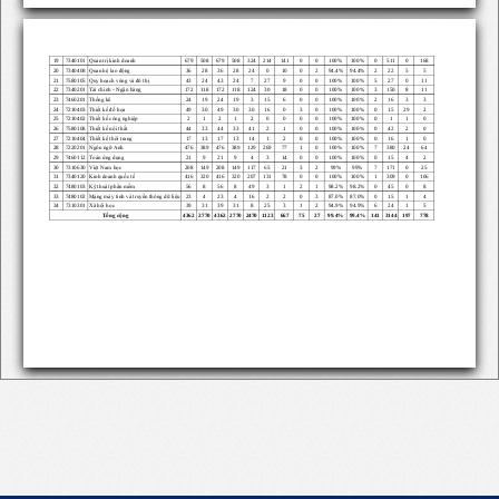
7340101
Quản trị kinh doanh
679
508
679
508
324
214
141
0
0
100%
100%
0
511
0
168
19
7340408
Quan hệ lao động
36
28
36
28
24
0
10
0
2
94.4%
94.4%
2
22
5
5
20
7580105
Quy hoạch vùng và đô thị
43
24
43
24
7
27
9
0
0
100%
100%
5
27
0
11
21
7340201
Tài chính - Ngân hàng
172
118
172
118
124
30
18
0
0
100%
100%
3
150
8
11
22
7460201
Thống kê
24
19
24
19
3
15
6
0
0
100%
100%
2
16
3
3
23
7210403
Thiết kế đồ họa
49
30
49
30
30
16
0
3
0
100%
100%
0
15
29
2
24
7210402
Thiết kế công nghiệp
2
1
2
1
2
0
0
0
0
100%
100%
0
1
1
0
25
7580108
Thiết kế nội thất
44
33
44
33
41
2
1
0
0
100%
100%
0
42
2
0
26
7210404
Thiết kế thời trang
17
13
17
13
14
1
2
0
0
100%
100%
0
16
1
0
27
7220201
Ngôn ngữ Anh
476
389
476
389
129
269
77
1
0
100%
100%
7
380
24
64
28
7460112
Toán ứng dụng
21
9
21
9
4
3
14
0
0
100%
100%
0
15
4
2
29
7310630
Việt Nam học
208
149
208
149
117
65
21
3
2
99%
99%
7
171
0
25
30
7340120
Kinh doanh quốc tế
416
320
416
320
207
131
78
0
0
100%
100%
1
309
0
106
31
7480103
Kỹ thuật phần mềm
56
8
56
8
49
3
1
2
1
98.2%
98.2%
0
45
0
8
32
7480102
Mạng máy tính và truyền thông dữ liệu
23
4
23
4
16
2
2
0
3
87.0%
87.0%
0
15
1
4
33
7310301
Xã hội học
39
31
39
31
8
25
3
1
2
94.9%
94.9%
6
24
1
5
34
Tổng cộng
4362
2770
4362
2770
2470
1123
667
75
27
99.4%
99.4%
141
3144
197
778