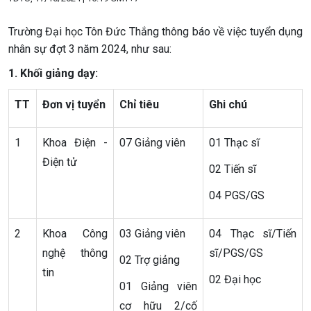
Trường Đại học Tôn Đức Thắng thông báo về việc tuyển dụng
nhân sự đợt 3 năm 2024, như sau:
1. Khối giảng dạy:
TT
Đơn vị tuyển
Chỉ tiêu
Ghi chú
1
Khoa Điện -
07 Giảng viên
01 Thạc sĩ
Điện tử
02 Tiến sĩ
04 PGS/GS
2
Khoa Công
03 Giảng viên
04 Thạc sĩ/Tiến
nghệ thông
sĩ/PGS/GS
02 Trợ giảng
tin
02 Đại học
01 Giảng viên
cơ hữu 2/cố